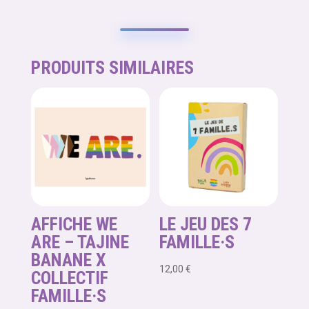
de
stickers
Family
Pride
PRODUITS SIMILAIRES
AFFICHE WE
LE JEU DES 7
ARE – TAJINE
FAMILLE·S
BANANE X
12,00
€
COLLECTIF
FAMILLE·S