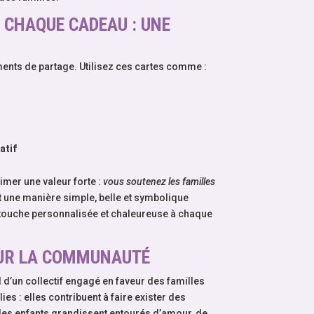
 CHAQUE CADEAU : UNE
nts de partage. Utilisez ces cartes comme :
atif
imer une valeur forte :
vous soutenez les familles
st une manière simple, belle et symbolique
ne touche personnalisée et chaleureuse à chaque
OUR LA COMMUNAUTÉ
l d’un collectif engagé en faveur des familles
es : elles contribuent à faire exister des
 les enfants grandissent entourés d’amour, de