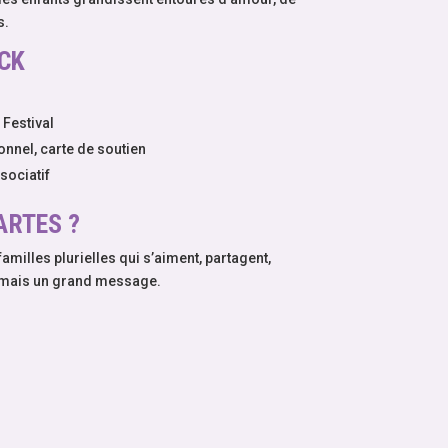
s.
CK
 Festival
nnel, carte de soutien
sociatif
ARTES ?
familles plurielles qui s’aiment, partagent,
et, mais un grand message.