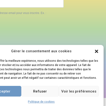
resse email pour vous inscrire. Ex. :
Gérer le consentement aux cookies
S
NOS ÉVÈNEMENTS
frir la meilleure expérience, nous utilisons des technologies telles que les
 stocker et/ou accéder aux informations de votre appareil. Le fait de
ces technologies nous permettra de traiter des données telles que le
Family Pride Festival
 de navigation. Le fait de ne pas consentir ou de retirer son
Journée en Famille.s
 peut avoir un effet négatif sur certaines caractéristiques et fonctions.
aux
Soirée en Famille.s
cepter
Refuser
Voir les préférences
Politique de cookies
Mentions Légales
|
Politique de cookies