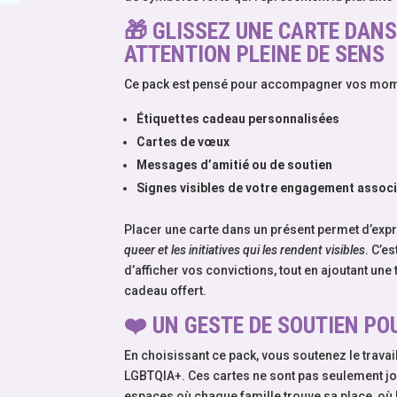
🎁
GLISSEZ UNE CARTE DANS
ATTENTION PLEINE DE SENS
Ce pack est pensé pour accompagner vos mome
Étiquettes cadeau personnalisées
Cartes de vœux
Messages d’amitié ou de soutien
Signes visibles de votre engagement associ
Placer une carte dans un présent permet d’expr
queer et les initiatives qui les rendent visibles
. C’e
d’afficher vos convictions, tout en ajoutant u
cadeau offert.
❤️
UN GESTE DE SOUTIEN P
En choisissant ce pack, vous soutenez le travai
LGBTQIA+. Ces cartes ne sont pas seulement joli
espaces où chaque famille trouve sa place, où