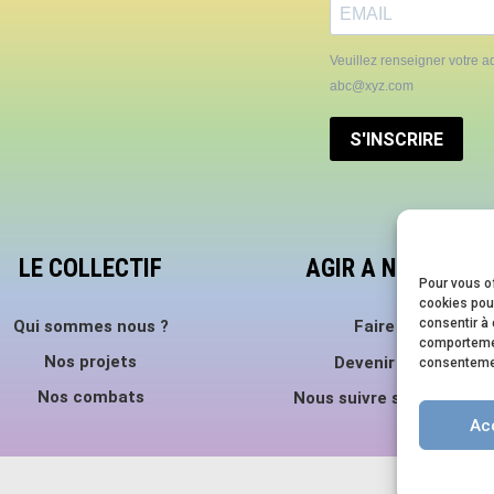
Veuillez renseigner votre ad
abc@xyz.com
S'INSCRIRE
LE COLLECTIF
AGIR A NOS CÔTÉ
Pour vous of
cookies pour
consentir à 
Qui sommes nous ?
Faire un don
comportement
Nos projets
Devenir bénévole
consentement
Nos combats
Nous suivre sur les rése
Ac