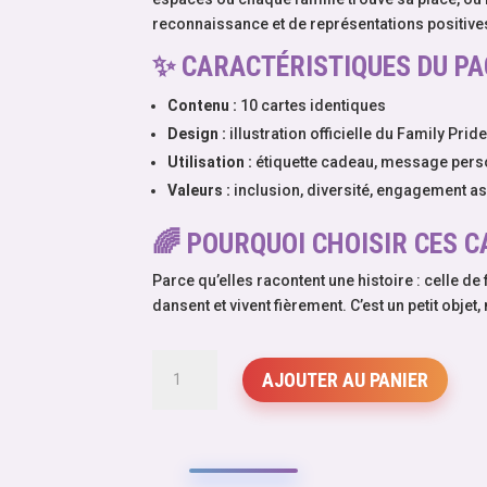
reconnaissance et de représentations positive
✨
CARACTÉRISTIQUES DU PA
Contenu :
10 cartes identiques
Design :
illustration officielle du Family Pride
Utilisation :
étiquette cadeau, message perso
Valeurs :
inclusion, diversité, engagement as
🌈
POURQUOI CHOISIR CES C
Parce qu’elles racontent une histoire : celle de 
dansent et vivent fièrement. C’est un petit obj
quantité
AJOUTER AU PANIER
de
Pack
de
10
cartes