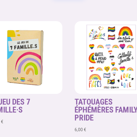
postales
Family
Pride
Festival
JEU DES 7
TATOUAGES
MILLE·S
ÉPHÉMÈRES FAMIL
PRIDE
0
€
6,00
€