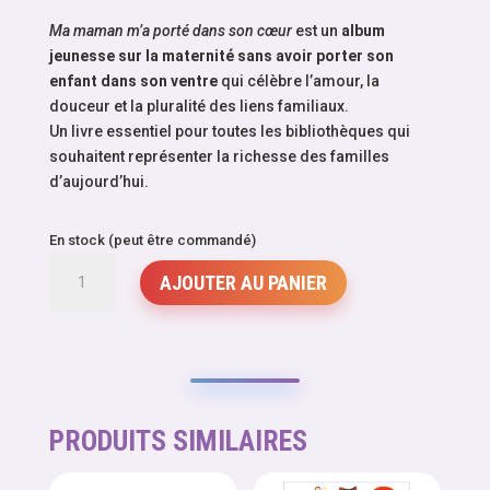
Ma maman m’a porté dans son cœur
est un
album
jeunesse sur la maternité sans avoir porter son
enfant dans son ventre
qui célèbre l’amour, la
douceur et la pluralité des liens familiaux.
Un livre essentiel pour toutes les bibliothèques qui
souhaitent représenter la richesse des familles
d’aujourd’hui.
En stock (peut être commandé)
quantité
AJOUTER AU PANIER
de
Ma
maman
m'a
portée
dans
PRODUITS SIMILAIRES
son
coeur