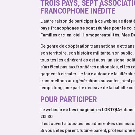
TROIS PAYS, SEPT ASSOCIAT
FRANCOPHONE INÉDITE
L’autre raison de participer à ce webinaire tient 
pays francophones se sont réunies pour le co-or
Familles arc-en-ciel, Homoparentalités, Mes De
Ce genre de coopération transnationale et transa
son territoire, son histoire militante, son publ
tous·tes les adhérent·es est aussi un signal polit
s’arrêtent pas aux frontières nationales, et les
gagnent à circuler. Le faire autour de la littéra
transmettons aux générations suivantes, n’est pa
temps long, une partie décisive de la bataille cul
POUR PARTICIPER
Le webinaire «
Les imaginaires LGBTQIA+ dans l
20h30
.
Il est ouvert à tous·tes les adhérent·es des asso
Si vous êtes parent, futur·e parent, professionne