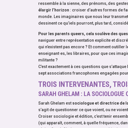
ressemble à la sienne, des prénoms, des gestes, 
élargir l’horizon
: croiser d’autres formes de fam
monde. Les imaginaires que nous leur transmetton
dessinent ce qu’iels pourront, plus tard, consi
Pour les parents queers, cela soulève des ques
naviguer entre représentation explicite et discr
qui n’existent pas encore ? Et comment outiller 
enseignant·es, les libraires, pour que ces imag
militante ?
C’est exactement à ces questions que s’attaque 
sept associations francophones engagées pour la
TROIS INTERVENANTES, TRO
SARAH GHELAM : LA SOCIOLOGUE 
Sarah Ghelam est
sociologue et directrice de la
s’agit de questionner ce que voient, ou ne voient
Croiser sociologie et édition, c’est tenir ense
(qui apparaît, comment, à quelle fréquence, da