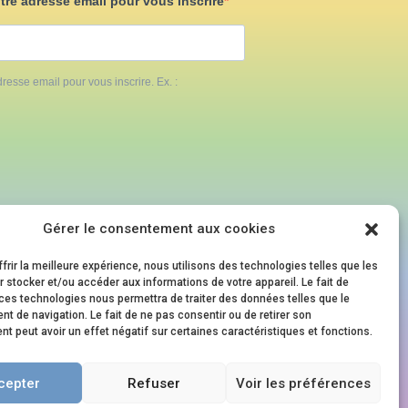
otre adresse email pour vous inscrire
resse email pour vous inscrire. Ex. :
Gérer le consentement aux cookies
S
NOS ÉVÈNEMENTS
frir la meilleure expérience, nous utilisons des technologies telles que les
 stocker et/ou accéder aux informations de votre appareil. Le fait de
ces technologies nous permettra de traiter des données telles que le
Family Pride Festival
 de navigation. Le fait de ne pas consentir ou de retirer son
Journée en Famille.s
 peut avoir un effet négatif sur certaines caractéristiques et fonctions.
aux
Soirée en Famille.s
cepter
Refuser
Voir les préférences